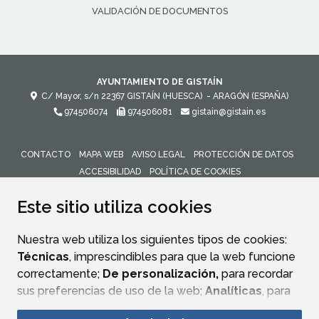
VALIDACIÓN DE DOCUMENTOS
AYUNTAMIENTO DE GISTAÍN
C/ Mayor, s/n
22367
GISTAÍN (HUESCA)
- ARAGÓN
(ESPAÑA)
974506074
974506081
gistain@gistain.es
CONTACTO
MAPA WEB
AVISO LEGAL
PROTECCIÓN DE DATOS
ACCESIBILIDAD
POLÍTICA DE COOKIES
ENLACE 
Este sitio utiliza cookies
Nuestra web utiliza los siguientes tipos de cookies:
Técnicas
, imprescindibles para que la web funcione
correctamente;
De personalización,
para recordar
sus preferencias de uso de la web;
Analíticas
, para
mejorar el funcionamiento de la web y sus servicios.