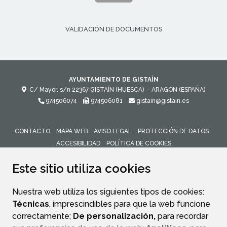
VALIDACIÓN DE DOCUMENTOS
AYUNTAMIENTO DE GISTAÍN
C/ Mayor, s/n
22367
GISTAÍN (HUESCA)
- ARAGÓN
(ESPAÑA)
974506074
974506081
gistain@gistain.es
CONTACTO
MAPA WEB
AVISO LEGAL
PROTECCIÓN DE DATOS
ACCESIBILIDAD
POLÍTICA DE COOKIES
ENLACE 
Este sitio utiliza cookies
Nuestra web utiliza los siguientes tipos de cookies:
Técnicas
, imprescindibles para que la web funcione
correctamente;
De personalización,
para recordar